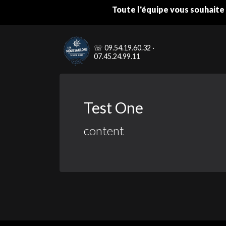
Toute l'équipe vous souhaite 
Aller
travel
au
☏ 09.54.19.60.32 ·
contenu
07.45.24.99.11
28
Test One
OCT 2020
content